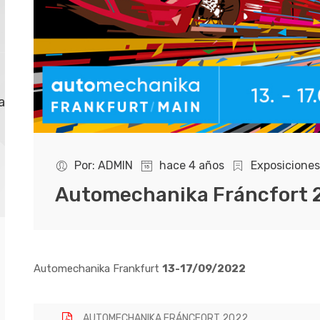
Nuevas Piezas
limpiaparabrisas 2025
Por: SEIM
hace 1 año
a
Nuevos cables Varios
2025
Por: ADMIN
hace 4 años
Exposiciones
Automechanika Fráncfort 
Automechanika Frankfurt
13-17/09/2022
AUTOMECHANIKA FRÁNCFORT 2022