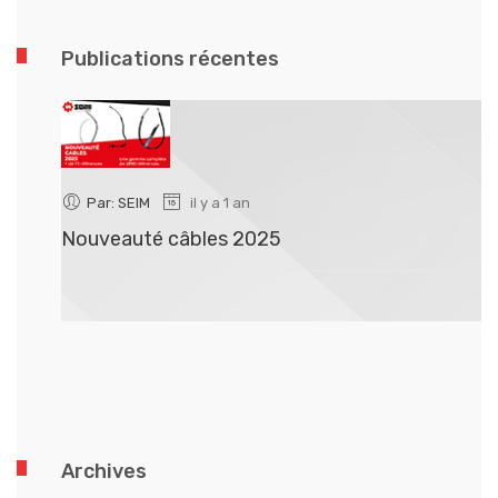
Publications récentes
Par: SEIM
il y a 1 an
Nouveauté câbles 2025
N
Archives