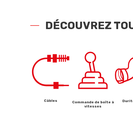
DÉCOUVREZ TOU
Câbles
Durit
Commande de boîte à
vitesses