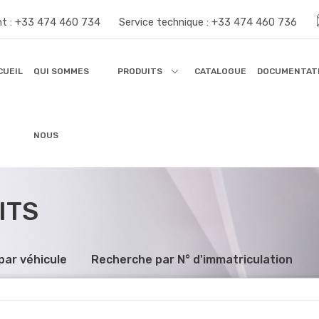
nt :
+33 474 460 734
Service technique :
+33 474 460 736
CUEIL
QUI SOMMES
PRODUITS
CATALOGUE
DOCUMENTAT
NOUS
ITS
par véhicule
Recherche par N° d'immatriculation