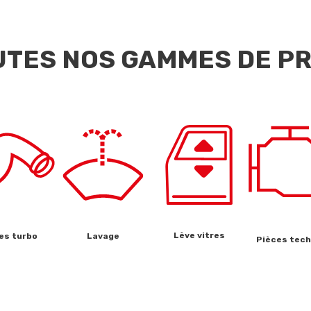
TES NOS GAMMES DE P
Lève vitres
es turbo
Lavage
Pièces tec