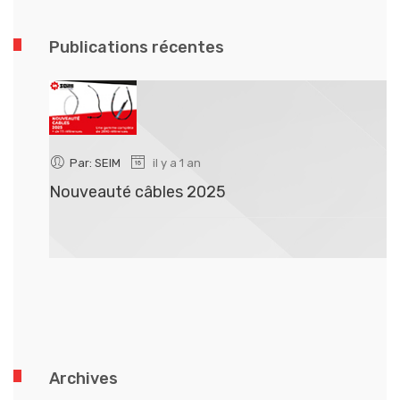
Publications récentes
Par: SEIM
il y a 1 an
Nouveauté câbles 2025
N
Archives