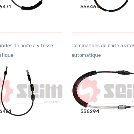
6471
556464
des de boîte à vitesse
Commandes de boîte à vite
tique
automatique
6461
556294