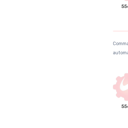
55
Comman
automa
55