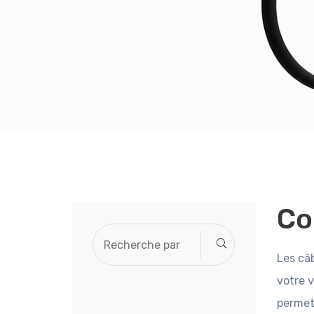
Co
Les câ
votre v
permet