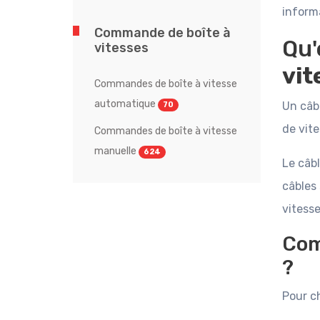
informa
Commande de boîte à
Qu'
vitesses
vit
Commandes de boîte à vitesse
automatique
Un câb
70
de vite
Commandes de boîte à vitesse
manuelle
624
Le câb
câbles
vitesse
Com
?
Pour ch