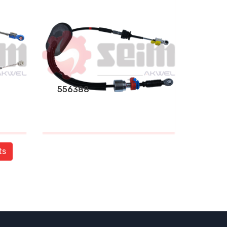
556388
ts