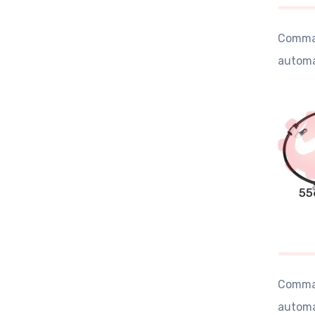
Comman
automa
55
Comman
automa