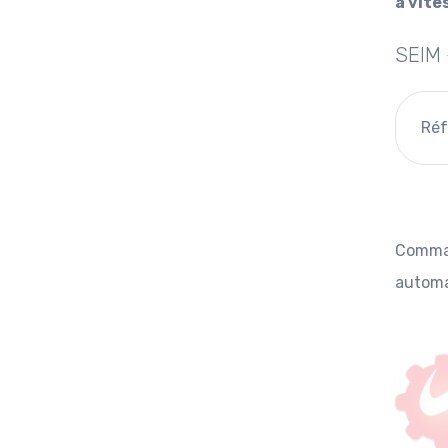
à vite
SEIM 
Réf
Comman
automa