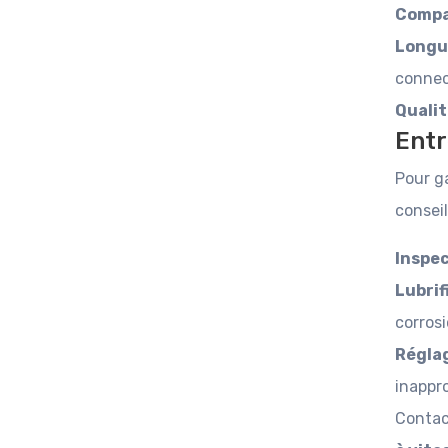
Compat
Longu
connec
Qualit
Entr
Pour ga
conseil
Inspec
Lubrif
corrosi
Régla
inappro
Contac