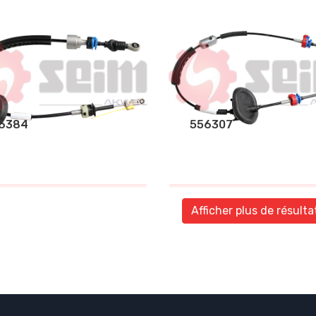
6384
556307
Afficher plus de résulta